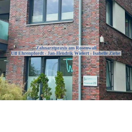
Zahnarztpraxis am Rosenwall
Ulf Ehrenpfordt - Jan-Hendrik Wielert - Isabelle Ziehe